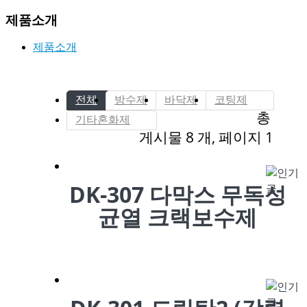
제품소개
제품소개
전체
방수제
바닥제
코팅제
총
기타혼화제
게시물 8 개, 페이지 1
DK-307 다막스 무독성
균열 크랙보수제