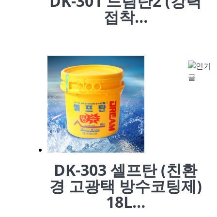
DK-301 드림탄2 (강력
접착…
DK-303 셀프탄 (친환
경 고광택 방수코팅제)
18L…