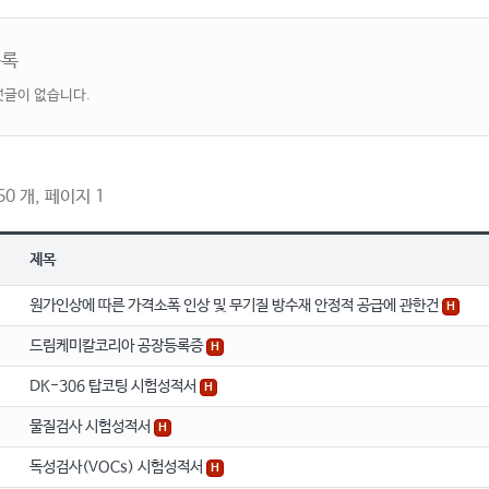
목록
댓글이 없습니다.
0 개, 페이지 1
제목
원가인상에 따른 가격소폭 인상 및 무기질 방수재 안정적 공급에 관한건
H
드림케미칼코리아 공장등록증
H
DK-306 탑코팅 시험성적서
H
물질검사 시험성적서
H
독성검사(VOCs) 시험성적서
H