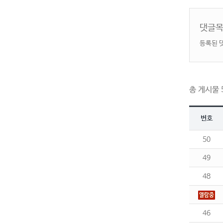
댓글
등록된 
총 게시물 5
번호
50
49
48
열람중
46