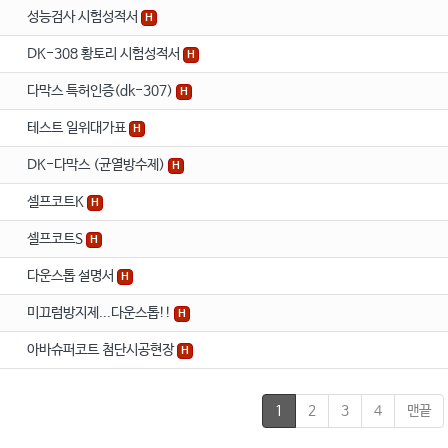
성능검사 시험성적서
H
DK-308 황토리 시험성적서
H
다막스 특허인증(dk-307)
H
테스트 일위대가표
H
DK-다막스 (균열방수제)
H
셀프코트K
H
셀프코트S
H
다운스톱 설명서
H
미끄럼방지제...다운스톱!!
H
아바슈퍼코트 첨단시공현장
H
1
2
3
4
맨끝